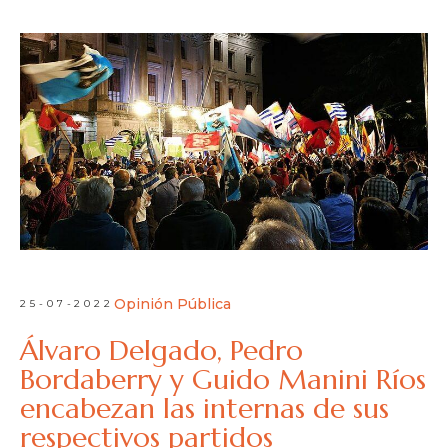
Opinión Pública
25-07-2022
Álvaro Delgado, Pedro
Bordaberry y Guido Manini Ríos
encabezan las internas de sus
respectivos partidos