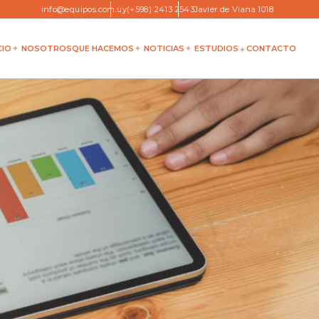
info@equipos.com.uy
(+598) 2413 2543
Javier de Viana 1018
CIO
NOSOTROS
QUE HACEMOS
NOTICIAS
ESTUDIOS
CONTACTO