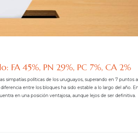
ido: FA 45%, PN 29%, PC 7%, CA 2%
as simpatías políticas de los uruguayos, superando en 7 puntos 
 diferencia entre los bloques ha sido estable a lo largo del año. En
uentra en una posición ventajosa, aunque lejos de ser definitiva.