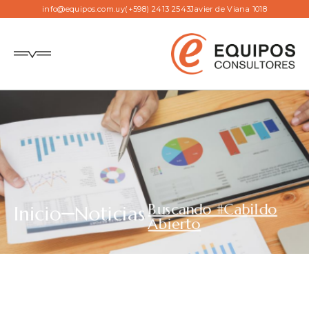
info@equipos.com.uy
(+598) 2413 2543
Javier de Viana 1018
Buscando #Cabildo
Inicio
Noticias
Abierto