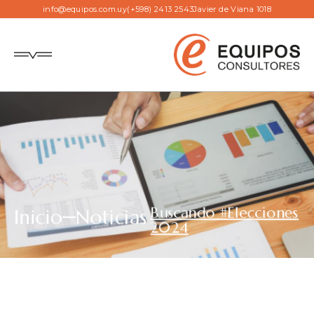
info@equipos.com.uy
(+598) 2413 2543
Javier de Viana 1018
Buscando #Elecciones
Inicio
Noticias
2024