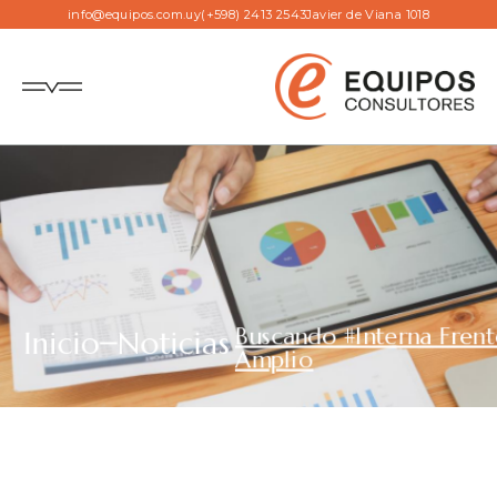
info@equipos.com.uy
(+598) 2413 2543
Javier de Viana 1018
Buscando #Interna Fren
Inicio
Noticias
Amplio