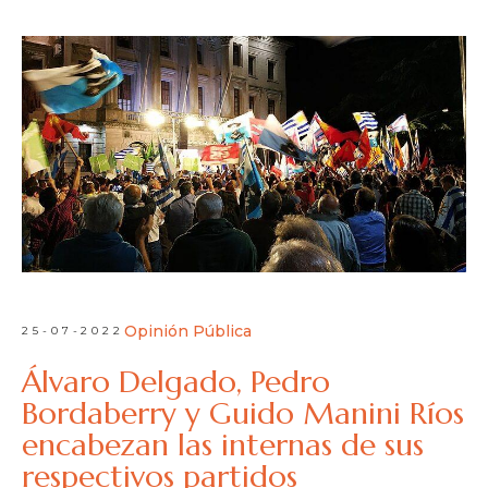
Opinión Pública
25-07-2022
Álvaro Delgado, Pedro
Bordaberry y Guido Manini Ríos
encabezan las internas de sus
respectivos partidos