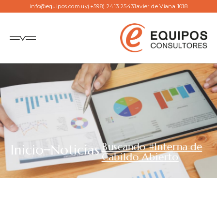
info@equipos.com.uy
(+598) 2413 2543
Javier de Viana 1018
Buscando #Interna de
Inicio
Noticias
Cabildo Abierto