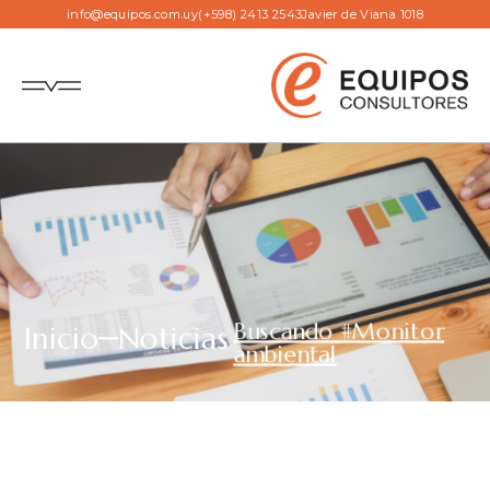
info@equipos.com.uy
(+598) 2413 2543
Javier de Viana 1018
Buscando #Monitor
Inicio
Noticias
ambiental