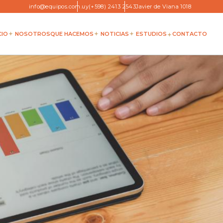
info@equipos.com.uy
(+598) 2413 2543
Javier de Viana 1018
CIO
NOSOTROS
QUE HACEMOS
NOTICIAS
ESTUDIOS
CONTACTO