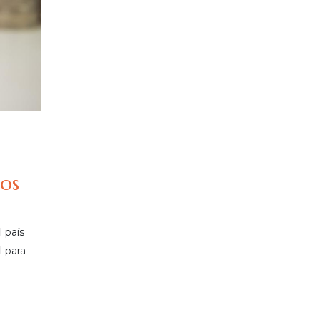
dos
 país
l para