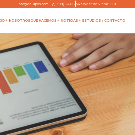
info@equipos.com.uy
(+598) 2413 2543
Javier de Viana 1018
CIO
NOSOTROS
QUE HACEMOS
NOTICIAS
ESTUDIOS
CONTACTO