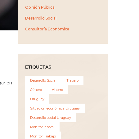
Opinión Pública
Desarrollo Social
Consultoría Económica
ETIQUETAS
Desarrollo Social
Trabajo
gar en
Género
Ahorro
Uruguay
Situación económica Uruguay
Desarrollo social Uruguay
Monitor laboral
Monitor Trabajo