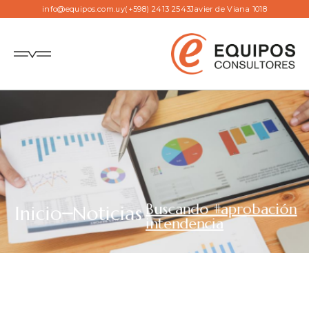
info@equipos.com.uy
(+598) 2413 2543
Javier de Viana 1018
Buscando #aprobación
Inicio
Noticias
intendencia