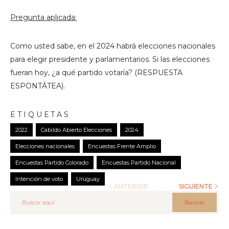
Pregunta aplicada:
Como usted sabe, en el 2024 habrá elecciones nacionales
para elegir presidente y parlamentarios. Si las elecciones
fueran hoy, ¿a qué partido votaría? (RESPUESTA
ESPONTÁTEA).
ETIQUETAS
2022
Cabildo Abierto Elecciones
2024
Elecciones nacionales
Encuestas Frente Amplio
Encuestas Partido Colorado
Encuestas Partido Nacional
Intención de voto
Uruguay
ANTERIOR
SIGUIENTE
Buscar