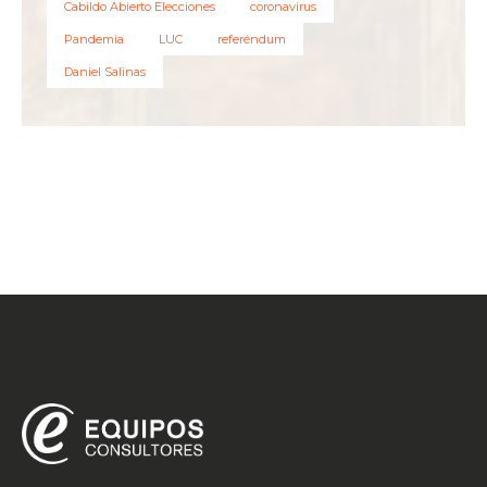
Cabildo Abierto Elecciones
coronavirus
Pandemia
LUC
referéndum
Daniel Salinas