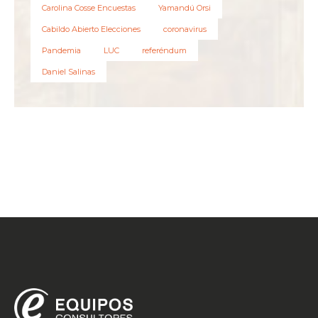
Carolina Cosse Encuestas
Yamandú Orsi
Cabildo Abierto Elecciones
coronavirus
Pandemia
LUC
referéndum
Daniel Salinas