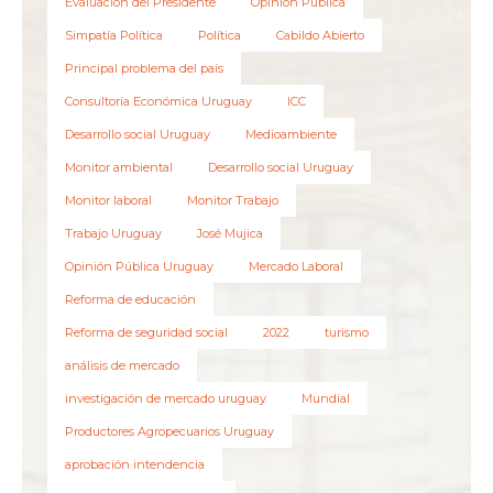
Evaluación del Presidente
Opinión Pública
Simpatía Política
Política
Cabildo Abierto
Principal problema del país
Consultoría Económica Uruguay
ICC
Desarrollo social Uruguay
Medioambiente
Monitor ambiental
Desarrollo social Uruguay
Monitor laboral
Monitor Trabajo
Trabajo Uruguay
José Mujica
Opinión Pública Uruguay
Mercado Laboral
Reforma de educación
Reforma de seguridad social
2022
turismo
análisis de mercado
investigación de mercado uruguay
Mundial
Productores Agropecuarios Uruguay
aprobación intendencia