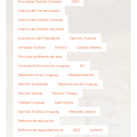
Encuestas Partido Colorado
2023
Interna del Frente Amplio
Interna del Partido Colorado
Interna del Partido Nacional
Evaluación del Presidente
Opinión Pública
Simpatía Política
Política
Cabildo Abierto
Principal problema del país
Consultoría Económica Uruguay
ICC
Desarrollo social Uruguay
Medioambiente
Monitor ambiental
Desarrollo social Uruguay
Monitor laboral
Monitor Trabajo
Trabajo Uruguay
José Mujica
Opinión Pública Uruguay
Mercado Laboral
Reforma de educación
Reforma de seguridad social
2022
turismo